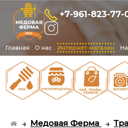
+7-961-823-77-
Главная
О нас
Интернет-магазин
На
О
О
О
Медовая Ферма
Тра
→
→