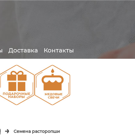
ы
Доставка
Контакты
О
О
а
→
Семена расторопши