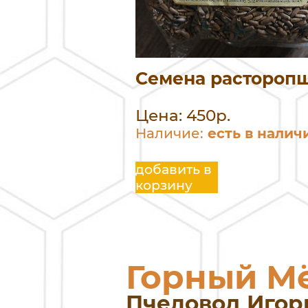
Семена растороп
Цена: 450р.
Наличие:
есть в налич
добавить в
корзину
Горный М
Пчеловод Игор