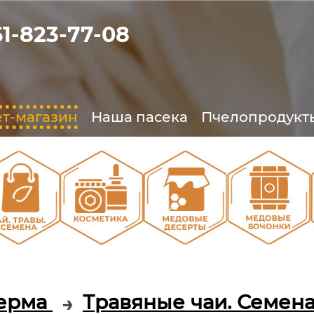
61-823-77-08
т-магазин
Наша пасека
Пчелопродукт
О
О
О
О
ерма
Травяные чаи. Семен
→