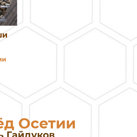
ши
ии
ёд Осетии
ь Гайдуков