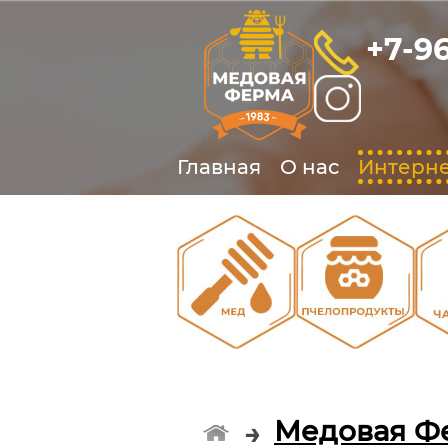
+7-9
Главная
О нас
Интерне
О
О
Медовая Ф
→