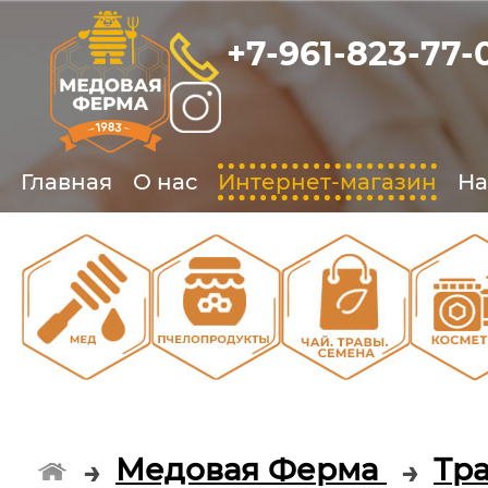
+7-961-823-77-
Главная
О нас
Интернет-магазин
На
О
О
О
Медовая Ферма
Тра
→
→